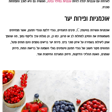
לארוחה עם עגבניות יכולה להיות
עגבניות במילוי גבינה
, העשויה גם היא לעכב התפתחות
סוכרת.
אוכמניות ופירות יער
אוכמניות עשירות בוויטמין C, סיבים תזונתיים, נוגדי דלקת ונוגדי חמצון, אשר מפחיתים
משמעותית את הסיכון למחלות לב או סרטן. כמו כן, הן בעלות ערך גליקמי נמוך, מה שהופך
אותן ליעילות בשמירה על איזון סוכר בדם. פירות יער בריאים נוספים הינם תותים ופטל,
המהווים מקור חשוב של נוגדי חמצון וויטמינים בעלי השפעה על בריאות המוח, פירוק
שומנים, האטת תהליכי הזדקנות, חיזוק המערכת החיסונית ועוד.