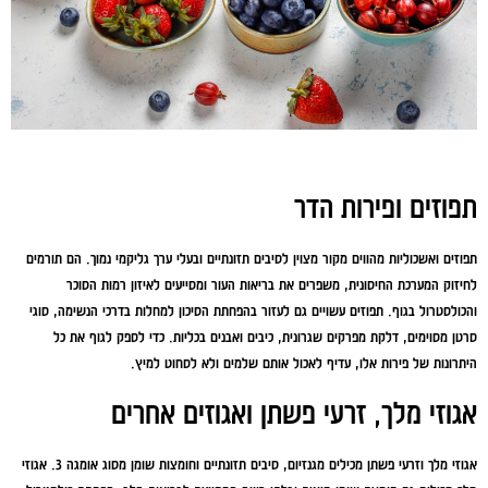
תפוזים ופירות הדר
תפוזים ואשכוליות מהווים מקור מצוין לסיבים תזונתיים ובעלי ערך גליקמי נמוך. הם תורמים
לחיזוק המערכת החיסונית, משפרים את בריאות העור ומסייעים לאיזון רמות הסוכר
והכולסטרול בגוף. תפוזים עשויים גם לעזור בהפחתת הסיכון למחלות בדרכי הנשימה, סוגי
סרטן מסוימים, דלקת מפרקים שגרונית, כיבים ואבנים בכליות. כדי לספק לגוף את כל
היתרונות של פירות אלו, עדיף לאכול אותם שלמים ולא לסחוט למיץ.
אגוזי מלך, זרעי פשתן ואגוזים אחרים
אגוזי מלך וזרעי פשתן מכילים מגנזיום, סיבים תזונתיים וחומצות שומן מסוג אומגה 3. אגוזי