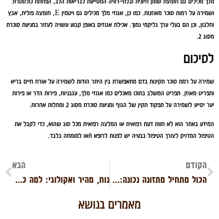
מלך מכילים גם חומצת שומן חיונית ובלתי-רוויה המסייעת לבריאות הלב, הפחתת כולסטרול
ושמירה על רמות סוכר מאוזנות. כמו כן, אגוזי מלך מכילים גם ויטמין E, חומצה פולית, אבץ
וחלבון, וכן הם בעלי ערך גליקמי נמוך. אכילת אגוזים באופן קבוע עשויה לעזור במניעת סוכרת
מסוג 2.
לסיכום
שמירה על רמת סוכר תקינות בדם מתאפשרת בין היתר הודות לשמירה על אורח חיים בריא
ותפריט מאוזן. תפריט המשלב בתוכו מאכלים כמו אגוזי מלך, עגבניות, פירות הדר או פירות
יער יסייע לשמירה על תפקוד תקין של הגוף ומניעת סוכרת מסוג 2 ומחלות אחרות.
המידע באתר הוא לא חוות דעת רפואית או המלצה רפואית מכל סוג שהוא, כדי לקבל את
הטיפול המדויק לצורך הטיפול בבעיה יש לפנות לרופא ו/או למומחה בלבד.
הקודם
הבא
הכול מתחיל מתזונה נכונה: האם קיים קשר בין התבגרות מינית מוקדמת לבין השמנה?
נוח, מהיר ואקולוגי: למה כדאי לעסקי קייטרינג לעבור לחשבונית ירוקה?
מאמרים בנושא