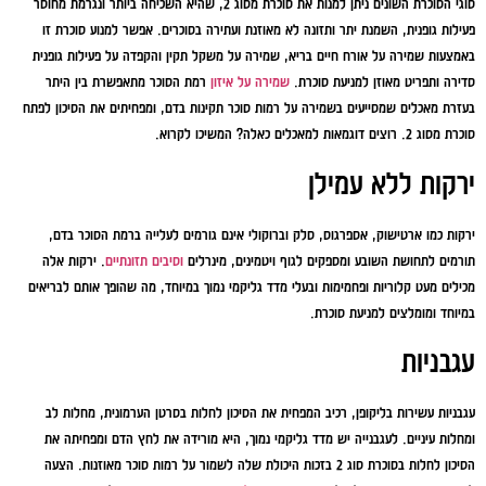
סוגי הסוכרת השונים ניתן למנות את סוכרת מסוג 2, שהיא השכיחה ביותר ונגרמת מחוסר
פעילות גופנית, השמנת יתר ותזונה לא מאוזנת ועתירה בסוכרים. אפשר למנוע סוכרת זו
באמצעות שמירה על אורח חיים בריא, שמירה על משקל תקין והקפדה על פעילות גופנית
סדירה ותפריט מאוזן למניעת סוכרת.
שמירה על איזון
רמת הסוכר מתאפשרת בין היתר
בעזרת מאכלים שמסייעים בשמירה על רמות סוכר תקינות בדם, ומפחיתים את הסיכון לפתח
סוכרת מסוג 2. רוצים דוגמאות למאכלים כאלה? המשיכו לקרוא.
ירקות ללא עמילן
ירקות כמו ארטישוק, אספרגוס, סלק וברוקולי אינם גורמים לעלייה ברמת הסוכר בדם,
תורמים לתחושת השובע ומספקים לגוף ויטמינים, מינרלים
וסיבים תזונתיים
. ירקות אלה
מכילים מעט קלוריות ופחמימות ובעלי מדד גליקמי נמוך במיוחד, מה שהופך אותם לבריאים
במיוחד ומומלצים למניעת סוכרת.
עגבניות
עגבניות עשירות בליקופן, רכיב המפחית את הסיכון לחלות בסרטן הערמונית, מחלות לב
ומחלות עיניים. לעגבנייה יש מדד גליקמי נמוך, היא מורידה את לחץ הדם ומפחיתה את
הסיכון לחלות בסוכרת סוג 2 בזכות היכולת שלה לשמור על רמות סוכר מאוזנות. הצעה