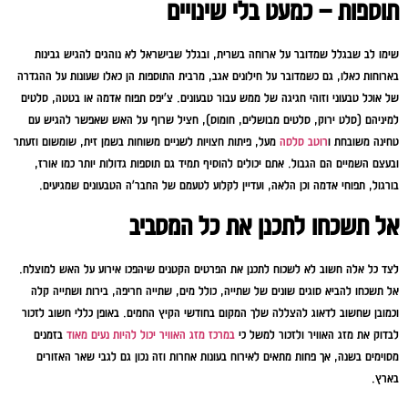
תוספות – כמעט בלי שינויים
שימו לב שבגלל שמדובר על ארוחה בשרית, ובגלל שבישראל לא נוהגים להגיש גבינות
בארוחות כאלו, גם כשמדובר על חילונים אגב, מרבית התוספות הן כאלו שעונות על ההגדרה
של אוכל טבעוני וזוהי חגיגה של ממש עבור טבעונים. צ'יפס תפוח אדמה או בטטה, סלטים
למיניהם (סלט ירוק, סלטים מבושלים, חומוס), חציל שרוף על האש שאפשר להגיש עם
טחינה משובחת ו
רוטב סלסה
מעל, פיתות חצויות לשניים משוחות בשמן זית, שומשום וזעתר
ובעצם השמיים הם הגבול. אתם יכולים להוסיף תמיד גם תוספות גדולות יותר כמו אורז,
בורגול, תפוחי אדמה וכן הלאה, ועדיין לקלוע לטעמם של החבר'ה הטבעונים שמגיעים.
אל תשכחו לתכנן את כל המסביב
לצד כל אלה חשוב לא לשכוח לתכנן את הפרטים הקטנים שיהפכו אירוע על האש למוצלח.
אל תשכחו להביא סוגים שונים של שתייה, כולל מים, שתייה חריפה, בירות ושתייה קלה
וכמובן שחשוב לדאוג להצללה שלך המקום בחודשי הקיץ החמים. באופן כללי חשוב לזכור
לבדוק את מזג האוויר ולזכור למשל כי
במרכז מזג האוויר יכול להיות נעים מאוד
בזמנים
מסוימים בשנה, אך פחות מתאים לאירוח בעונות אחרות וזה נכון גם לגבי שאר האזורים
בארץ.