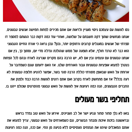
נסו לעשות עם עצמכם ניסוי מעניין ולראות אם אתם מכירים לפחות חמישה אנשים טבעונים.
אנחנו מנחשים שתוך דקה חשבתם על שלושה, ואחרי עוד כמה דקות כבר הגעתם למספר דו
ספרתי של אנשים במעגלים קרובים ורחוקים יותר, נכון? ובכן נראה כי אורח החיים הטבעוני
הוא כבר לא טרנד חולף, אלא תופעה של ממש שהולכת וגדלה מדי יום, ומתוך כך, בין אם
אנחנו טבעונים עם עצמינו ובין אם לא, יש הרבה בהם מקרים שנרצה לארח ובהם לכל הפחות
נצטרך למצוא אופציות טבעוניות עבור האורחים שלנו. אז האם ידעתם שגם כשמדובר על
ארוחת על האש שבאופן מסורתי כוללת הרבה סוגי בשר, אפשר להציע חלופה טבעונית לא
רעה בכלל? אז אם מתחשק לארח בקרוב ואם אתם רוצים לעשות הרבה כבוד ולפנק את
החברים הטבעונים, הנה כמה רעיונות איך לעשות על האש טבעוני מהסרטים שכולם ייהנו בו.
תחליפי בשר מעולים
בואו לא נלך סחור סחור ונגיע ישר אל לב העניינים. אירוע על האש טוב נמדד בראש
ובראשונה בזכות איכות ומבחר הבשרים, וגם כשמארחים על האש טבעוני, צריך למצוא את
אותם המאכלים שיהוו את הנתחים העסיסיים ללא פגיעה מן החי. אם ככה, הנה כמה רעיונות