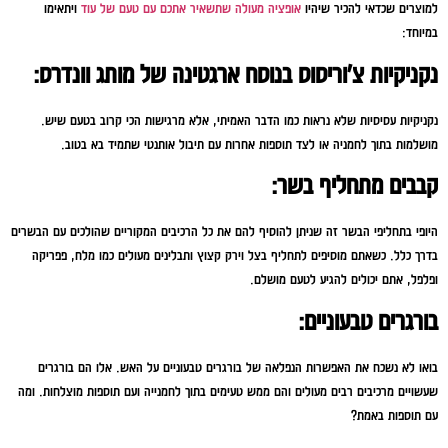
למוצרים שכדאי להכיר שיהיו
אופציה מעולה שתשאיר אתכם עם טעם של עוד
ויתאימו
במיוחד:
נקניקיות צ'וריסוס בנוסח ארגטינה של מותג וונדרס:
נקניקיות עסיסיות שלא נראות כמו הדבר האמיתי, אלא מרגישות הכי קרוב בטעם שיש.
מושלמות בתוך לחמניה או לצד תוספות אחרות עם תיבול אותנטי שתמיד בא בטוב.
קבבים מתחליף בשר:
היופי בתחליפי הבשר זה שניתן להוסיף להם את כל הרכיבים המקוריים שהולכים עם הבשרים
בדרך כלל. כשאתם מוסיפים לתחליף בצל וירק קצוץ ותבלינים מעולים כמו מלח, פפריקה
ופלפל, אתם יכולים להגיע לטעם מושלם.
בורגרים טבעוניים:
בואו לא נשכח את האפשרות הנפלאה של בורגרים טבעוניים על האש. אלו הם בורגרים
שעשויים מרכיבים רבים מעולים והם ממש טעימים בתוך לחמנייה ועם תוספות מוצלחות. ומה
עם תוספות באמת?