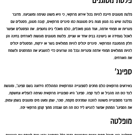
פלטת מטוגנים
פלטת מטוגנים חייבת להיות בכול אירוע מרוקאי, כי היא פשוט טעימה ומשביעה. מדובר
בפלטה שיש בה מגוון מנות ביס מטוגנות כמו סיגרים מרוקאים, קובה מטוגן, פסטלים עם
פטריות או תפוחי אדמה, ועוד מגוון מאכלים, כולם מאכלי ביס נחטפים. את הפסטלים אפשר
לאכול בעמידה או בישיבה בביס אחד או שניים. פלטות מטוגנים מוגשות לאורחים בחינה והן
חלק מהמטבח המרוקאי. סיגרים יכולים להיות ממולאים בשר או ירקות, הפסטלים יכולים
להיות ממולאים תפוחי אדמה ופטריות ובכל מה שרוצים כדי להשביע את המוזמנים ולשמח
את האורחים.
ספינג'
באירועים מרוקאים כולם מחכים לסופגנייה המרוקאית המהוללת הידועה בשם ספינג', ומוגשת
לצד כוס תה מהביל או לצד קפה. ספינג' היא סופגנייה מרוקאית טעימה להפליא ונחשקת.
מדובר מסופגנייה פשוטה להכנה שמכינים מקמח, סוכר, שמן ומעט מים ומטגנים בשמן עמוק.
את הספינג' המתוק אפשר להגיש ליד כוס תה חם שנמזג מתוך קנקן מרוקאי יפה.
מופלטה