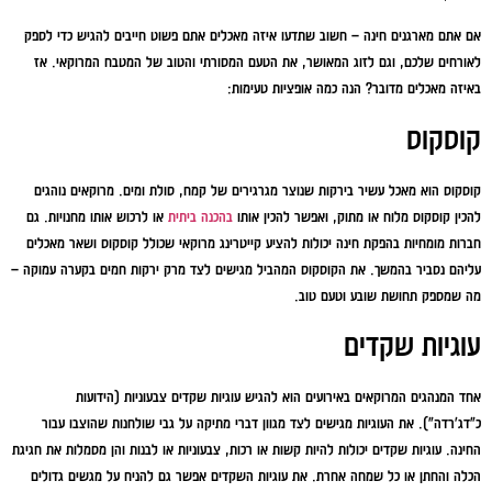
אם אתם מארגנים חינה – חשוב שתדעו איזה מאכלים אתם פשוט חייבים להגיש כדי לספק
לאורחים שלכם, וגם לזוג המאושר, את הטעם המסורתי והטוב של המטבח המרוקאי. אז
באיזה מאכלים מדובר? הנה כמה אופציות טעימות:
קוסקוס
קוסקוס הוא מאכל עשיר בירקות שנוצר מגרגירים של קמח, סולת ומים. מרוקאים נוהגים
להכין קוסקוס מלוח או מתוק, ואפשר להכין אותו
בהכנה ביתית
או לרכוש אותו מחנויות. גם
חברות מומחיות בהפקת חינה יכולות להציע קייטרינג מרוקאי שכולל קוסקוס ושאר מאכלים
עליהם נסביר בהמשך. את הקוסקוס המהביל מגישים לצד מרק ירקות חמים בקערה עמוקה –
מה שמספק תחושת שובע וטעם טוב.
עוגיות שקדים
אחד המנהגים המרוקאים באירועים הוא להגיש עוגיות שקדים צבעוניות (הידועות
כ"דג'רדה"). את העוגיות מגישים לצד מגוון דברי מתיקה על גבי שולחנות שהוצבו עבור
החינה. עוגיות שקדים יכולות להיות קשות או רכות, צבעוניות או לבנות והן מסמלות את חגיגת
הכלה והחתן או כל שמחה אחרת. את עוגיות השקדים אפשר גם להניח על מגשים גדולים