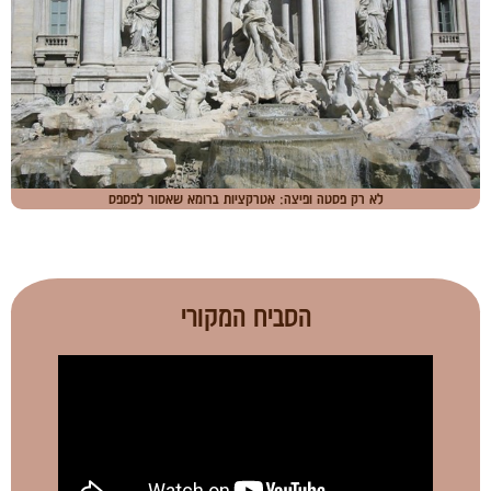
לא רק פסטה ופיצה: אטרקציות ברומא שאסור לפספס
הסביח המקורי