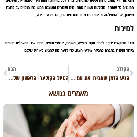
מופלטה הוא מאכל מתוק וטעים שמגישים בדרך כלל במימונה והוא נועד לשמח את האנשים
החוגגים כל שמחה. מופלטה עשויה קמח, מים ושמרים ומטוגנת ממש כמו פנקייק על מחבת
משומן. את המופלטה מגישים עם מגוון ממרחים החל מדבש עד ריבה.
לסיכום
חינה מרוקאית יכולה להיות טקס יפיפייה, משמח, צבעוני וטעים. בחרו את המאכלים הטובים
ביותר והעזרו בחברה להפקת אירועי חינה, כדי לדעת מה להגיש באירוע שלכם.
הקודם
הבא
הגיע הזמן שתכירו את עמותת אחינועם בראשות איל, רפי ומשה אדרעי
הטיול הקולינרי הראשון שלכם: איך לתכנן טיול מושלם ועשיר בטעמים (ולא בטרטורים)
מאמרים בנושא