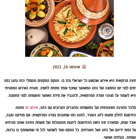
אוגוסט 10, 2022
חינה מרוקאית היא אירוע שכמעט כל ישראלי נכח בו. הטקס המקסים והסמלי הזה נחגג כמה
ימים לפני יום החתונה של הזוג המאושר שתכף עומד מתחת לחופה. מטרת האירוע המסורתי
היא לשמור על מנהגי העדה המרוקאית, ולהגביר את מידת האושר והשמחה לפני החתונה.
מלבד החגיגה האינטימית של המשפחה והחברים הקרובים עם הזוג,
אירוע זה
מהווה
הזדמנות לחלק מתנות לזוג הצעיר, לחגוג כמו שחוגגים בעדה המרוקאית: עם מוזיקה טובה,
אוכל טעים, תפאורה יפה וזאת ההזדמנות ליהנות מהסגולות של משחת החינה אותה מורחים
על כפות ידיהם של הזוג ושל האורחים. כל הטקס נועד לאפשר לכל מי שמשתתף בו ברכות,
שמחה, הצלחה ואושר.